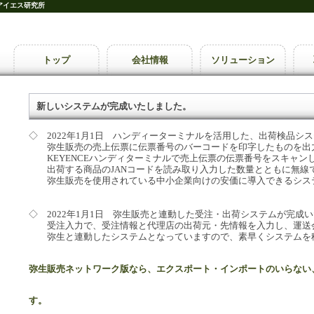
アイエス研究所
トップ
会社情報
ソリューション
新しいシステムが完成いたしました。
◇ 2022年1月1日 ハンディーターミナルを活用した、出荷検品シ
弥生販売の売上伝票に伝票番号のバーコードを印字したものを出
KEYENCEハンディターミナルで売上伝票の伝票番号をスキャン
出荷する商品のJANコードを読み取り入力した数量とともに無線
弥生販売を使用されている中小企業向けの安価に導入できるシス
◇ 2022年1月1日 弥生販売と連動した受注・出荷システムが完成
受注入力で、受注情報と代理店の出荷元・先情報を入力し、運送会
弥生と連動したシステムとなっていますので、素早くシステムを
弥生販売ネットワーク版なら、エクスポート・インポートのいらない
す。